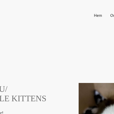
Hem
O
U/
LE KITTENS
r!