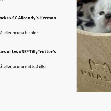
ocks x SC Alicendy's Herman
lå eller bruna bicolor
rs of Lys x SE*TillyTrotter's
lå eller bruna mitted eller